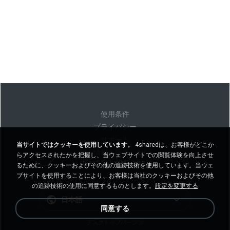
使用条件
プライバシー
サポート
当サイトではクッキーを使用しています。
4sharedは、お客様がどこか
個人情報を販売しない
らアクセスされたかを把握し、当ウェブサイトでの閲覧体験を向上させ
個人情報を共有しない
るために、クッキーおよびその他の追跡技術を使用しています。当ウェ
ブサイトを使用することにより、お客様は当社のクッキーおよびその他
の追跡技術の使用に同意するものとします。
設定を変更する
日本語
同意する
デスクトップバージョ