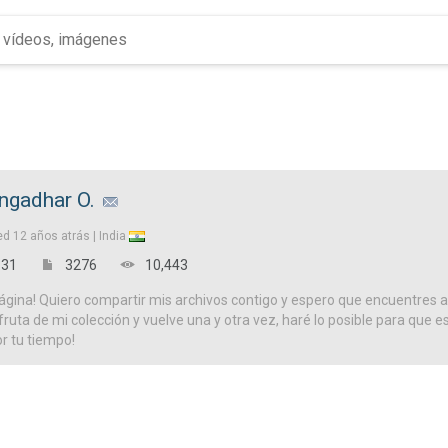
ngadhar O.
ed
12 años atrás |
India
31
3276
10,443
ágina! Quiero compartir mis archivos contigo y espero que encuentres a
isfruta de mi colección y vuelve una y otra vez, haré lo posible para que es
or tu tiempo!