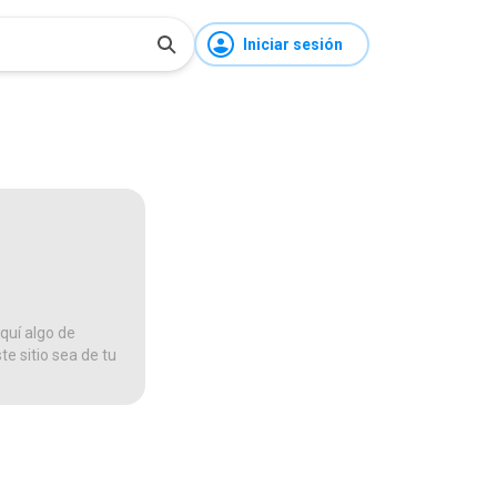
Iniciar sesión
quí algo de
te sitio sea de tu