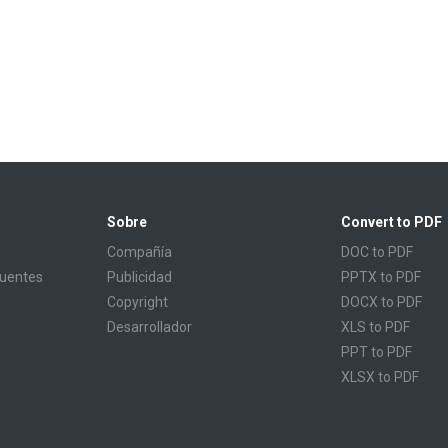
Sobre
Convert to PDF
Compañía
DOC to PDF
cuentes
Publicidad
PPTX to PDF
Copyright
DOCX to PDF
Desarrollador
XLS to PDF
PPT to PDF
XLSX to PDF
CBR to PDF
TXT to PDF