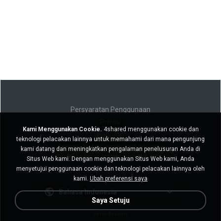
Persyaratan Penggunaan
Privasi
Kami Menggunakan Cookie.
4shared menggunakan cookie dan
Bantuan
teknologi pelacakan lainnya untuk memahami dari mana pengunjung
Jangan jual informasi pribadi saya
kami datang dan meningkatkan pengalaman penelusuran Anda di
Jangan bagikan informasi pribadi saya
Situs Web kami. Dengan menggunakan Situs Web kami, Anda
menyetujui penggunaan cookie dan teknologi pelacakan lainnya oleh
kami.
Ubah preferensi saya
Bahasa Indonesia
Saya Setuju
Versi desktop