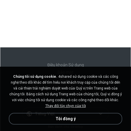
Điều khoản Sử dụng
Bảo mật
Chúng tôi sử dụng cookie.
4shared sử dụng cookie và các công
Hỗ trợ
nghệ theo dõi khác để tìm hiểu nơi khách truy cập của chúng tôi đến
Không bán thông tin cá nhân của tôi
và cải thiện trải nghiệm duyệt web của Quý vị trên Trang web của
Không chia sẻ thông tin cá nhân của tôi
chúng tôi. Bằng cách sử dụng Trang web của chúng tôi, Quý vị đồng ý
với việc chúng tôi sử dụng cookie và các công nghệ theo dõi khác.
Thay đổi tùy chọn của tôi
Tiếng Việt
Tôi đồng ý
Bản dành cho desktop