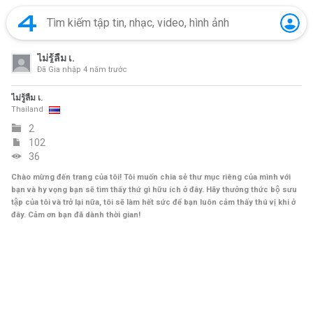
ไม่รู้ลืม เ.
Đã Gia nhập
4 năm trước
ไม่รู้ลืม เ.
Thailand
2
102
36
Chào mừng đến trang của tôi! Tôi muốn chia sẻ thư mục riêng của mình với
bạn và hy vọng bạn sẽ tìm thấy thứ gì hữu ích ở đây. Hãy thưởng thức bộ sưu
tập của tôi và trở lại nữa, tôi sẽ làm hết sức để bạn luôn cảm thấy thú vị khi ở
đây. Cảm ơn bạn đã dành thời gian!