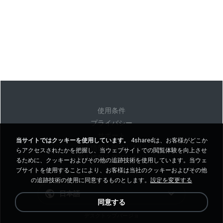
使用条件
プライバシー
サポート
当サイトではクッキーを使用しています。
4sharedは、お客様がどこか
個人情報を販売しない
らアクセスされたかを把握し、当ウェブサイトでの閲覧体験を向上させ
個人情報を共有しない
るために、クッキーおよびその他の追跡技術を使用しています。当ウェ
ブサイトを使用することにより、お客様は当社のクッキーおよびその他
の追跡技術の使用に同意するものとします。
設定を変更する
日本語
同意する
デスクトップバージョ