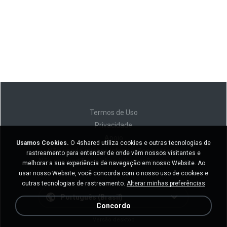
Termos de Uso
Privacidade
Apoio
Usamos Cookies.
O 4shared utiliza cookies e outras tecnologias de
Não venda minhas informações pessoais
rastreamento para entender de onde vêm nossos visitantes e
Não compartilhe minhas informações pessoais
melhorar a sua experiência de navegação em nosso Website. Ao
usar nosso Website, você concorda com o nosso uso de cookies e
outras tecnologias de rastreamento.
Alterar minhas preferências
Português (Brasil)
Concordo
Versão desktop