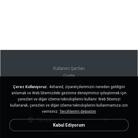
Kullanım Şartları
Gizlilik
Destek
Çerez Kullanıyoruz.
4shared, ziyaretçilerimizin nereden geldiğini
Kişisel bilgilerimi satmayın
anlamak ve Web Sitemizdeki gezinme deneyiminizi iyileştirmek için
Kişisel bilgilerimi paylaşmayın
çerezleri ve diğer izleme teknolojilerini kullanır. Web Sitemizi
kullanarak, çerezleri ve diğer izleme teknolojilerini kullanmamıza izin
verirsiniz.
Tercihlerimi değiştirin
Türkçe
Kabul Ediyorum
Masaüstü sürümünü