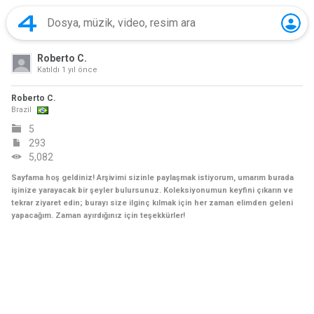
Roberto C.
Katıldı
1 yıl önce
Roberto C.
Brazil
5
293
5,082
Sayfama hoş geldiniz! Arşivimi sizinle paylaşmak istiyorum, umarım burada
işinize yarayacak bir şeyler bulursunuz. Koleksiyonumun keyfini çıkarın ve
tekrar ziyaret edin; burayı size ilginç kılmak için her zaman elimden geleni
yapacağım. Zaman ayırdığınız için teşekkürler!