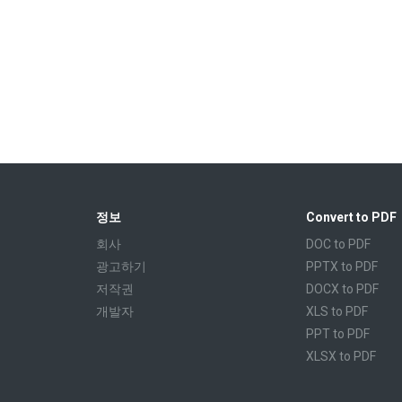
정보
Convert to PDF
회사
DOC to PDF
광고하기
PPTX to PDF
저작권
DOCX to PDF
개발자
XLS to PDF
PPT to PDF
XLSX to PDF
CBR to PDF
TXT to PDF