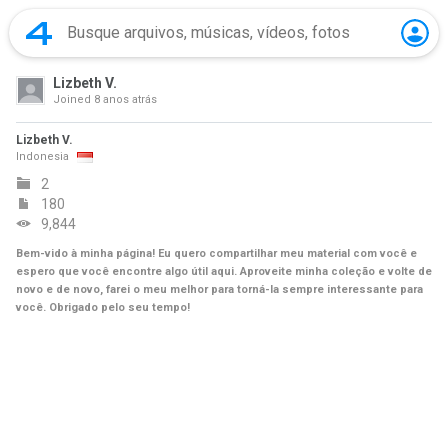
Lizbeth V.
Joined
8 anos atrás
Lizbeth V.
Indonesia
2
180
9,844
Bem-vido à minha página! Eu quero compartilhar meu material com você e
espero que você encontre algo útil aqui. Aproveite minha coleção e volte de
novo e de novo, farei o meu melhor para torná-la sempre interessante para
você. Obrigado pelo seu tempo!