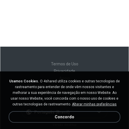
Termos de Uso
Privacidade
Apoio
Usamos Cookies.
O 4shared utiliza cookies e outras tecnologias de
Não venda minhas informações pessoais
rastreamento para entender de onde vêm nossos visitantes e
Não compartilhe minhas informações pessoais
melhorar a sua experiência de navegação em nosso Website. Ao
usar nosso Website, você concorda com o nosso uso de cookies e
outras tecnologias de rastreamento.
Alterar minhas preferências
Português (Brasil)
Concordo
Versão desktop