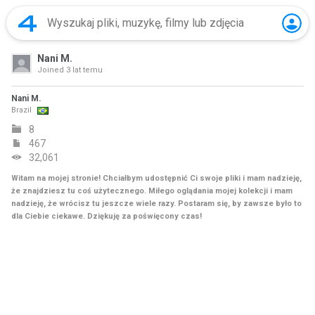
Nani M.
Joined
3 lat temu
Nani M.
Brazil
8
467
32,061
Witam na mojej stronie! Chciałbym udostępnić Ci swoje pliki i mam nadzieję,
że znajdziesz tu coś użytecznego. Miłego oglądania mojej kolekcji i mam
nadzieję, że wrócisz tu jeszcze wiele razy. Postaram się, by zawsze było to
dla Ciebie ciekawe. Dziękuję za poświęcony czas!