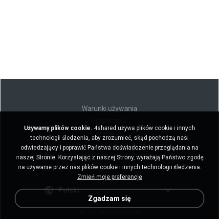
Warunki używania
Prywatność
Używamy plików cookie.
4shared używa plików cookie i innych
Wsparcie
technologii śledzenia, aby zrozumieć, skąd pochodzą nasi
Nie sprzedawaj moich danych osobowych
odwiedzający i poprawić Państwa doświadczenie przeglądania na
Nie udostępniaj moich danych osobowych
naszej Stronie. Korzystając z naszej Strony, wyrażają Państwo zgodę
na używanie przez nas plików cookie i innych technologii śledzenia.
Zmień moje preferencje
Polski
Zgadzam się
Wersja dla komputerów