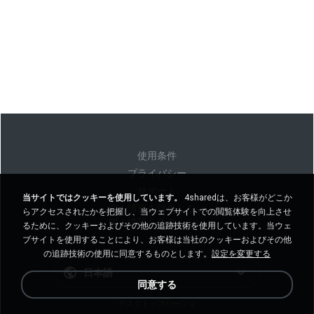
使用条件
プライバシー
サポート
当サイトではクッキーを使用しています。
4sharedは、お客様がどこか
個人情報を販売しない
らアクセスされたかを把握し、当ウェブサイトでの閲覧体験を向上させ
個人情報を共有しない
るために、クッキーおよびその他の追跡技術を使用しています。当ウェ
ブサイトを使用することにより、お客様は当社のクッキーおよびその他
の追跡技術の使用に同意するものとします。
設定を変更する
日本語
同意する
デスクトップバージョ