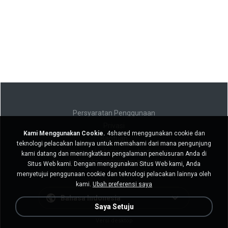
Persyaratan Penggunaan
Privasi
Kami Menggunakan Cookie.
4shared menggunakan cookie dan
Bantuan
teknologi pelacakan lainnya untuk memahami dari mana pengunjung
Jangan jual informasi pribadi saya
kami datang dan meningkatkan pengalaman penelusuran Anda di
Jangan bagikan informasi pribadi saya
Situs Web kami. Dengan menggunakan Situs Web kami, Anda
menyetujui penggunaan cookie dan teknologi pelacakan lainnya oleh
kami.
Ubah preferensi saya
Bahasa Indonesia
Saya Setuju
Versi desktop