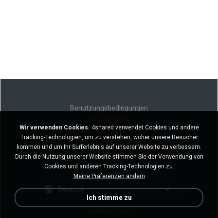
Benutzungsbedingungen
Privatsphäre
Wir verwenden Cookies.
4shared verwendet Cookies und andere
Support
Tracking-Technologien, um zu verstehen, woher unsere Besucher
Meine persönlichen Daten nicht verkaufen
kommen und um Ihr Surferlebnis auf unserer Website zu verbessern.
Meine persönlichen Daten nicht weitergeben
Durch die Nutzung unserer Website stimmen Sie der Verwendung von
Cookies und anderen Tracking-Technologien zu.
Meine Präferenzen ändern
Deutsch
Ich stimme zu
Desktop-Version