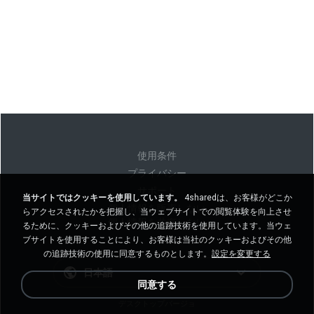
使用条件
プライバシー
サポート
当サイトではクッキーを使用しています。
4sharedは、お客様がどこか
個人情報を販売しない
らアクセスされたかを把握し、当ウェブサイトでの閲覧体験を向上させ
個人情報を共有しない
るために、クッキーおよびその他の追跡技術を使用しています。当ウェ
ブサイトを使用することにより、お客様は当社のクッキーおよびその他
の追跡技術の使用に同意するものとします。
設定を変更する
日本語
同意する
デスクトップバージョ