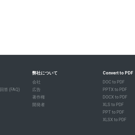
弊社について
Convert to PDF
会社
DOC to PDF
 (FAQ)
広告
PPTX to PDF
著作権
DOCX to PDF
開発者
XLS to PDF
PPT to PDF
XLSX to PDF
CBR to PDF
TXT to PDF