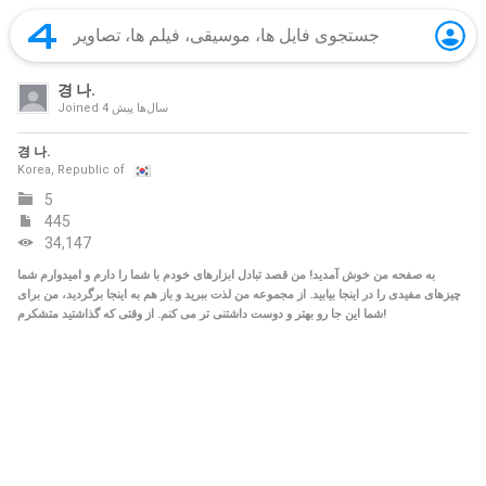
경 나.
4 سال‌ها پیش
Joined
경 나.
Korea, Republic of
5
445
34,147
به صفحه من خوش آمدید! من قصد تبادل ابزارهای خودم با شما را دارم و امیدوارم شما
چیزهای مفیدی را در اینجا بیابید. از مجموعه من لذت ببرید و باز هم به اینجا برگردید، من برای
شما این جا رو بهتر و دوست داشتنی تر می کنم. از وقتی که گذاشتید متشکرم!