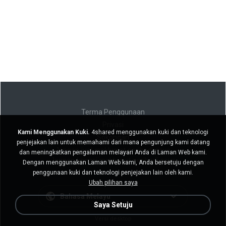
Terma Penggunaan
Privasi
Kami Menggunakan Kuki.
4shared menggunakan kuki dan teknologi
Sokongan
penjejakan lain untuk memahami dari mana pengunjung kami datang
Jangan jual maklumat peribadi saya
dan meningkatkan pengalaman melayari Anda di Laman Web kami.
Jangan kongsi maklumat peribadi saya
Dengan menggunakan Laman Web kami, Anda bersetuju dengan
penggunaan kuki dan teknologi penjejakan lain oleh kami.
Ubah pilihan saya
Bahasa Melayu
Saya Setuju
Versi desktop