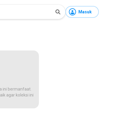
Masuk
a ini bermanfaat.
ik agar koleksi ini