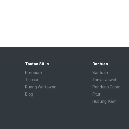
Tautan Situs
Bantuan
Premium
Bantuan
Telusur
Tanya-Jawab
Ruang Wartawan
Panduan Cepat
Blog
Fitur
Hubungi Kami