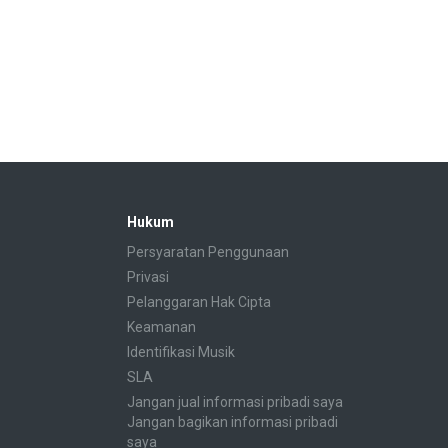
Hukum
Persyaratan Penggunaan
Privasi
Pelanggaran Hak Cipta
Keamanan
Identifikasi Musik
SLA
Jangan jual informasi pribadi saya
Jangan bagikan informasi pribadi
saya