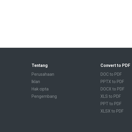
Tentang
Convert to PDF
Perusahaan
DOC to PDF
Iklan
PPTX to PDF
Hak cipta
DOCX to PDF
Pengembang
XLS to PDF
PPT to PDF
XLSX to PDF
CBR to PDF
TXT to PDF