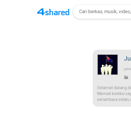
Ju
join
Selamat datang di
Nikmati koleksi sa
senantiasa selalu