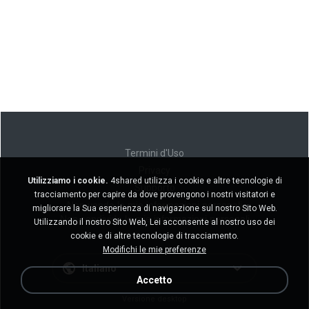
Termini d'Uso
Privacy
Utilizziamo i cookie.
4shared utilizza i cookie e altre tecnologie di
Supporto
tracciamento per capire da dove provengono i nostri visitatori e
Non venda le mie informazioni personali
migliorare la Sua esperienza di navigazione sul nostro Sito Web.
Non condivida le mie informazioni personali
Utilizzando il nostro Sito Web, Lei acconsente al nostro uso dei
cookie e di altre tecnologie di tracciamento.
Modifichi le mie preferenze
Italiano
Accetto
Versione desktop