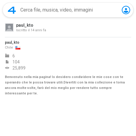
paul_kto
Iscritto il
14 anni fa
paul_kto
Chile
6
104
25,899
Benvenuto nella mia pagina! Io desidero condividere le mie cose con te
sperando che le possa trovare utili.Divertiti con la mia collezione e torna
ancora molte volte, farò del mio meglio per rendere tutto sempre
interessante per te.