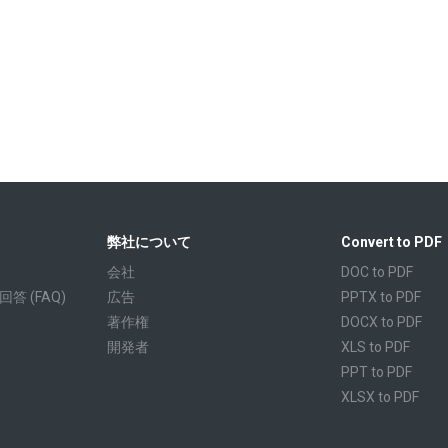
弊社について
Convert to PDF
会社
DOC to PDF
 (FAQ)
広告
PPTX to PDF
著作権
DOCX to PDF
開発者
XLS to PDF
PPT to PDF
XLSX to PDF
CBR to PDF
TXT to PDF