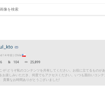
ul_kto
ed
14 年前 |
Chile
6
104
25,899
こそ! どうぞ私のコンテンツを共有してください。お役に立てるものが
をお楽しみいただき、何度でもアクセスください。いつも面白いコンテ
。 貴重なお時間ありがとうございました!