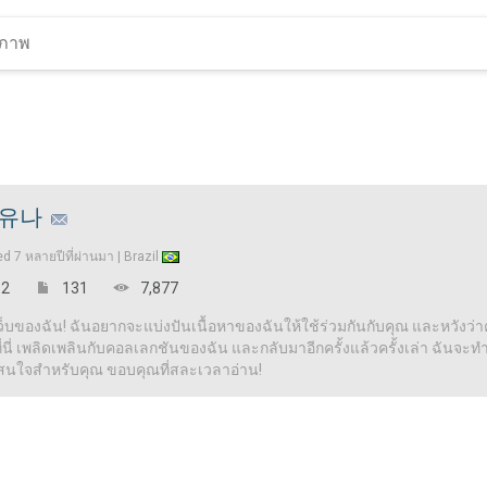
유나
ed
7 หลายปีที่ผ่านมา |
Brazil
2
131
7,877
เว็บของฉัน! ฉันอยากจะแบ่งปันเนื้อหาของฉันให้ใช้ร่วมกันกับคุณ และหวังว่าคุ
ี่ เพลิดเพลินกับคอลเลกชันของฉัน และกลับมาอีกครั้งแล้วครั้งเล่า ฉันจะทำให้
าสนใจสำหรับคุณ ขอบคุณที่สละเวลาอ่าน!