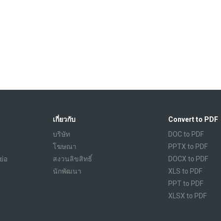
เกี่ยวกับ
Convert to PDF
บริษัท
DOC to PDF
โฆษณา
PPTX to PDF
ย่อ
สงวนลิขสิทธิ์
DOCX to PDF
นักพัฒนา
XLS to PDF
PPT to PDF
XLSX to PDF
CBR to PDF
TXT to PDF