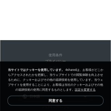
使用条件
プライバシー
サポート
当サイトではクッキーを使用しています。
4sharedは、お客様がどこか
個人情報を販売しない
らアクセスされたかを把握し、当ウェブサイトでの閲覧体験を向上させ
個人情報を共有しない
るために、クッキーおよびその他の追跡技術を使用しています。当ウェ
ブサイトを使用することにより、お客様は当社のクッキーおよびその他
の追跡技術の使用に同意するものとします。
設定を変更する
日本語
同意する
デスクトップバージョ