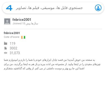
fnbrice2001
15 سال‌ها پیش
Joined
fnbrice2001
Cote d'Ivoire
119
3002
31,073
به صفحه من خوش آمدید! من قصد تبادل ابزارهای خودم با شما را دارم و امیدوارم شما
چیزهای مفیدی را در اینجا بیابید. از مجموعه من لذت ببرید و باز هم به اینجا برگردید، من برای
شما این جا رو بهتر و دوست داشتنی تر می کنم. از وقتی که گذاشتید متشکرم!