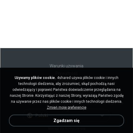
Warunki używania
Prywatność
Używamy plików cookie.
4shared używa plików cookie i innych
Wsparcie
technologii śledzenia, aby zrozumieć, skąd pochodzą nasi
Nie sprzedawaj moich danych osobowych
odwiedzający i poprawić Państwa doświadczenie przeglądania na
Nie udostępniaj moich danych osobowych
naszej Stronie. Korzystając z naszej Strony, wyrażają Państwo zgodę
na używanie przez nas plików cookie i innych technologii śledzenia.
Zmień moje preferencje
Polski
Zgadzam się
Wersja dla komputerów