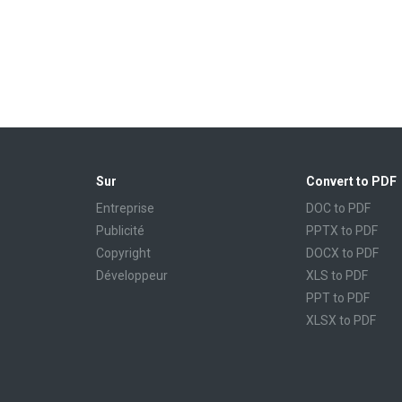
Sur
Convert to PDF
Entreprise
DOC to PDF
Publicité
PPTX to PDF
Copyright
DOCX to PDF
Développeur
XLS to PDF
PPT to PDF
XLSX to PDF
CBR to PDF
TXT to PDF
PPS to PDF