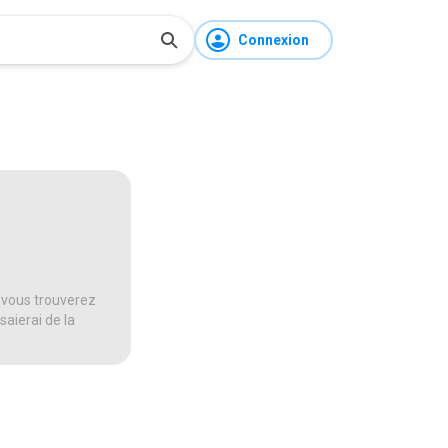
Connexion
 vous trouverez
saierai de la