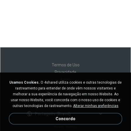
Termos de Uso
Privacidade
Apoio
Usamos Cookies.
O 4shared utiliza cookies e outras tecnologias de
Não venda minhas informações pessoais
rastreamento para entender de onde vêm nossos visitantes e
Não compartilhe minhas informações pessoais
melhorar a sua experiência de navegação em nosso Website. Ao
usar nosso Website, você concorda com o nosso uso de cookies e
outras tecnologias de rastreamento.
Alterar minhas preferências
Português (Brasil)
Concordo
Versão desktop