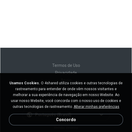
Termos de Uso
Privacidade
Apoio
Usamos Cookies.
O 4shared utiliza cookies e outras tecnologias de
Não venda minhas informações pessoais
rastreamento para entender de onde vêm nossos visitantes e
Não compartilhe minhas informações pessoais
melhorar a sua experiência de navegação em nosso Website. Ao
usar nosso Website, você concorda com o nosso uso de cookies e
outras tecnologias de rastreamento.
Alterar minhas preferências
Português (Brasil)
Concordo
Versão desktop