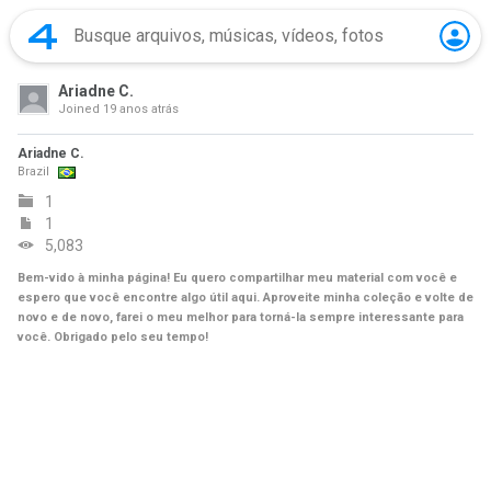
Ariadne C.
Joined
19 anos atrás
Ariadne C.
Brazil
1
1
5,083
Bem-vido à minha página! Eu quero compartilhar meu material com você e
espero que você encontre algo útil aqui. Aproveite minha coleção e volte de
novo e de novo, farei o meu melhor para torná-la sempre interessante para
você. Obrigado pelo seu tempo!