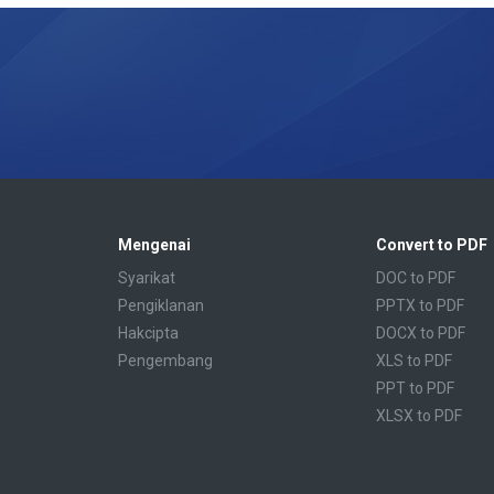
Mengenai
Convert to PDF
Syarikat
DOC to PDF
Pengiklanan
PPTX to PDF
Hakcipta
DOCX to PDF
Pengembang
XLS to PDF
PPT to PDF
XLSX to PDF
CBR to PDF
TXT to PDF