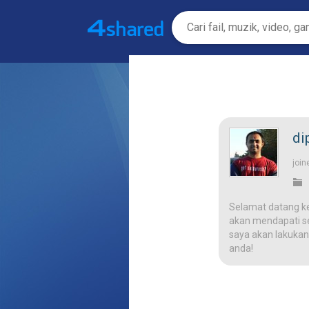
di
join
Selamat datang k
akan mendapati ses
saya akan lakukan
anda!