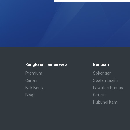
Rangkaian laman web
Bantuan
Premium
Sokongan
Carian
Soalan Lazim
Bilik Berita
Lawatan Pantas
Blog
Ciri-ciri
Hubungi Kami