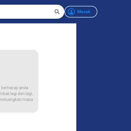
Masuk
 berharap anda
ali lagi dan lagi,
na meluangkan masa