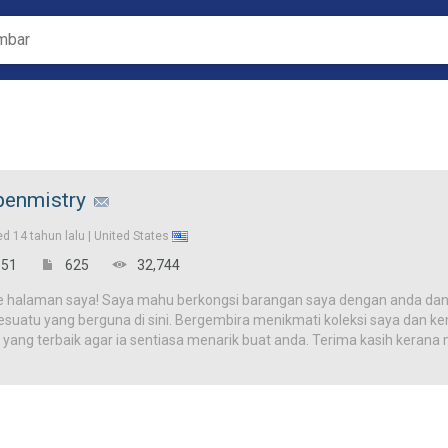
penmistry
ed
14 tahun lalu |
United States
51
625
32,744
e halaman saya! Saya mahu berkongsi barangan saya dengan anda dan
uatu yang berguna di sini. Bergembira menikmati koleksi saya dan kemb
 yang terbaik agar ia sentiasa menarik buat anda. Terima kasih kera