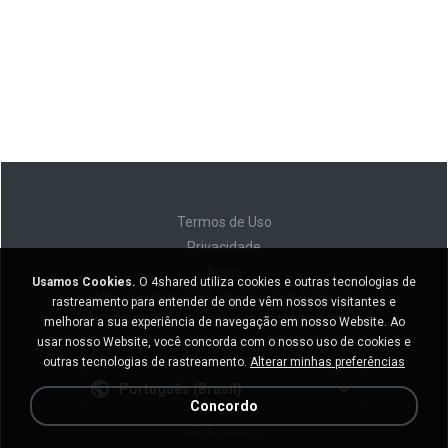
Termos de Uso
Privacidade
Apoio
Usamos Cookies.
O 4shared utiliza cookies e outras tecnologias de
Não venda minhas informações pessoais
rastreamento para entender de onde vêm nossos visitantes e
Não compartilhe minhas informações pessoais
melhorar a sua experiência de navegação em nosso Website. Ao
usar nosso Website, você concorda com o nosso uso de cookies e
outras tecnologias de rastreamento.
Alterar minhas preferências
Português (Brasil)
Concordo
Versão desktop