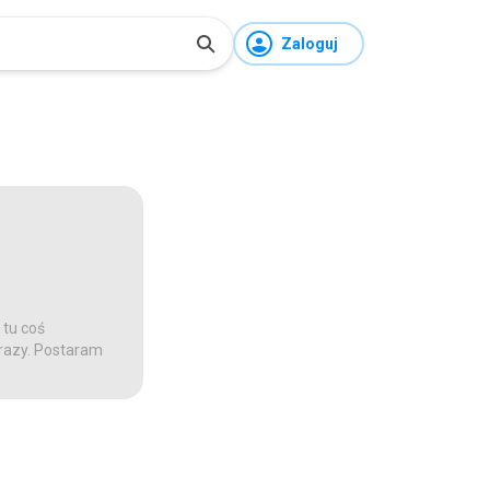
Zaloguj
 tu coś
 razy. Postaram