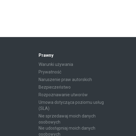
Prawny
Warunki używania
Prywatność
Naruszenie praw autorskich
Bezpieczeństwo
Rozpoznawanie utworów
Umowa dotycząca poziomu usług
(SLA)
Nie sprzedawaj moich danych
osobowych
Nie udostępniaj moich danych
osobowych