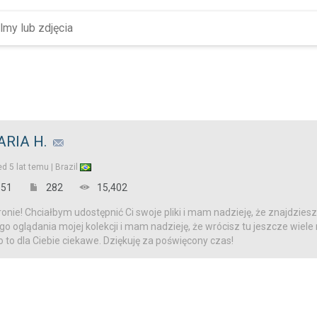
RIA H.
ed
5 lat temu |
Brazil
51
282
15,402
onie! Chciałbym udostępnić Ci swoje pliki i mam nadzieję, że znajdziesz
o oglądania mojej kolekcji i mam nadzieję, że wrócisz tu jeszcze wiele
o to dla Ciebie ciekawe. Dziękuję za poświęcony czas!