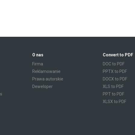
O nas
Convert to PDF
Firma
DOC to PDF
Reklamowanie
PPTX to PDF
Prawa autorskie
DOCX to PDF
Deweloper
XLS to PDF
mi
PPT to PDF
XLSX to PDF
CBR to PDF
TXT to PDF
PPS to PDF
RTF to PDF