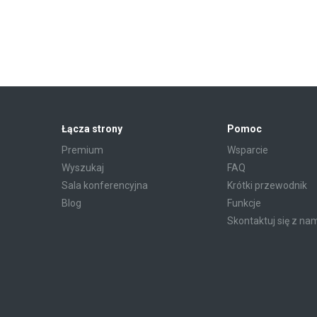
Łącza strony
Pomoc
Premium
Wsparcie
Wyszukaj
FAQ
Sala konferencyjna
Krótki przewodnik
Blog
Funkcje
Skontaktuj się z na