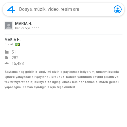
MARIA H.
Katıldı
5 yıl önce
MARIA H.
Brazil
51
282
15,483
Sayfama hoş geldiniz! Arşivimi sizinle paylaşmak istiyorum, umarım burada
işinize yarayacak bir şeyler bulursunuz. Koleksiyonumun keyfini çıkarın ve
tekrar ziyaret edin; burayı size ilginç kılmak için her zaman elimden geleni
yapacağım. Zaman ayırdığınız için teşekkürler!