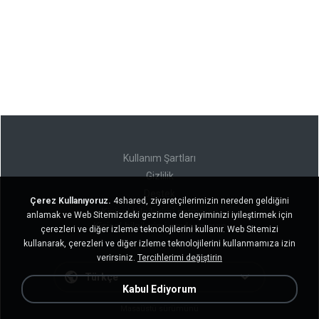
Kullanım Şartları
Gizlilik
Destek
Çerez Kullanıyoruz.
4shared, ziyaretçilerimizin nereden geldiğini
Kişisel bilgilerimi satmayın
anlamak ve Web Sitemizdeki gezinme deneyiminizi iyileştirmek için
Kişisel bilgilerimi paylaşmayın
çerezleri ve diğer izleme teknolojilerini kullanır. Web Sitemizi
kullanarak, çerezleri ve diğer izleme teknolojilerini kullanmamıza izin
verirsiniz.
Tercihlerimi değiştirin
Türkçe
Kabul Ediyorum
Masaüstü sürümünü