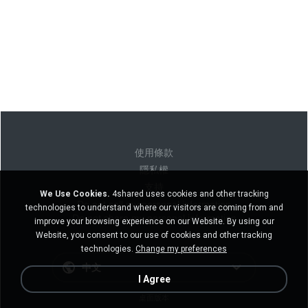
使用條款
隱私權
支持
We Use Cookies.
4shared uses cookies and other tracking
Do not sell my personal information
technologies to understand where our visitors are coming from and
Do not share my personal information
improve your browsing experience on our Website. By using our
Website, you consent to our use of cookies and other tracking
technologies.
Change my preferences
中文
I Agree
桌面版本