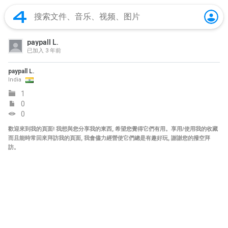
paypall L.
已加入
3 年前
paypall L.
India
1
0
0
歡迎來到我的頁面! 我想與您分享我的東西, 希望您覺得它們有用。享用/使用我的收藏
而且能時常回來拜訪我的頁面, 我會儘力經營使它們總是有趣好玩, 謝謝您的撥空拜
訪。