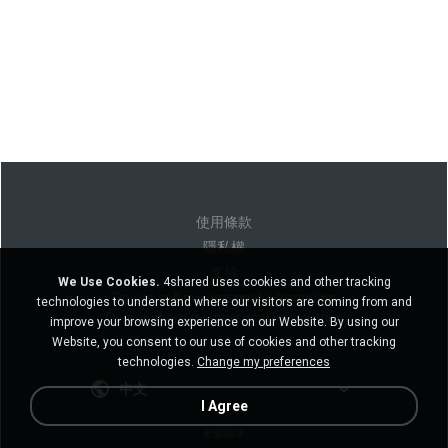
使用條款
隱私權
支持
We Use Cookies.
4shared uses cookies and other tracking
Do not sell my personal information
technologies to understand where our visitors are coming from and
Do not share my personal information
improve your browsing experience on our Website. By using our
Website, you consent to our use of cookies and other tracking
technologies.
Change my preferences
中文
I Agree
桌面版本