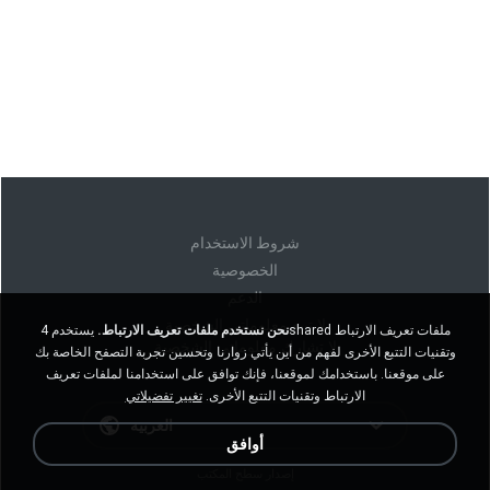
شروط الاستخدام
الخصوصية
الدعم
لا تبيع معلوماتي الشخصية
نحن نستخدم ملفات تعريف الارتباط.
يستخدم 4shared ملفات تعريف الارتباط
لا تشارك معلوماتي الشخصية
وتقنيات التتبع الأخرى لفهم من أين يأتي زوارنا وتحسين تجربة التصفح الخاصة بك
على موقعنا. باستخدامك لموقعنا، فإنك توافق على استخدامنا لملفات تعريف
الارتباط وتقنيات التتبع الأخرى.
تغيير تفضيلاتي
العربية
أوافق
إصدار سطح المكتب