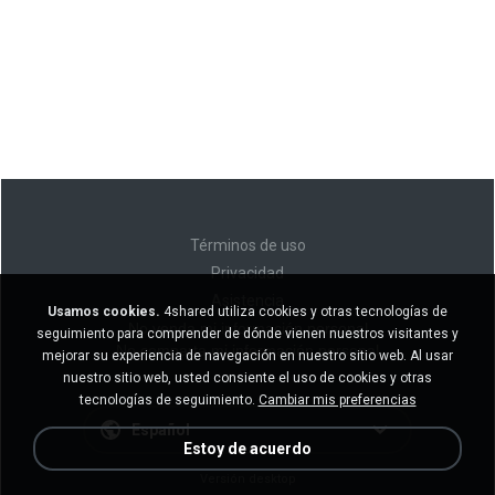
Términos de uso
Privacidad
Asistencia
Usamos cookies.
4shared utiliza cookies y otras tecnologías de
No venda mi información personal
seguimiento para comprender de dónde vienen nuestros visitantes y
No comparta mi información personal
mejorar su experiencia de navegación en nuestro sitio web. Al usar
nuestro sitio web, usted consiente el uso de cookies y otras
tecnologías de seguimiento.
Cambiar mis preferencias
Español
Estoy de acuerdo
Versión desktop