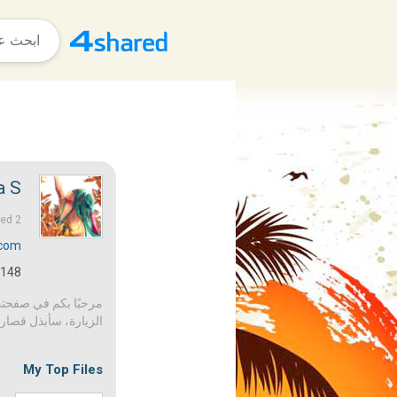
 S.
2 منذ أعوام |
ned
com/
148
مرحبًا بكم في صفحتي!
الزيارة، سأبذل قصارى
My Top Files