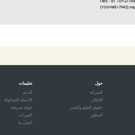
TWS - 01. 너+나=79
(YOU+ME=7942).mp
حول
تعليمات
الشركة
الدعم
الإعلان
الأسئلة المتداولة
حقوق الطبع والنشر
جولة سريعة
المطور
الميزات
اتصل بنا