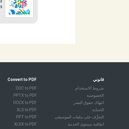
42
3
قانوني
Convert to PDF
شروط الاستخدام
DOC to PDF
الخصوصية
PPTX to PDF
انتهاك حقوق النشر
DOCX to PDF
الحماية
XLS to PDF
التعرُّف على ملفات الموسيقى
PPT to PDF
اتفاقية مستوى الخدمة
XLSX to PDF