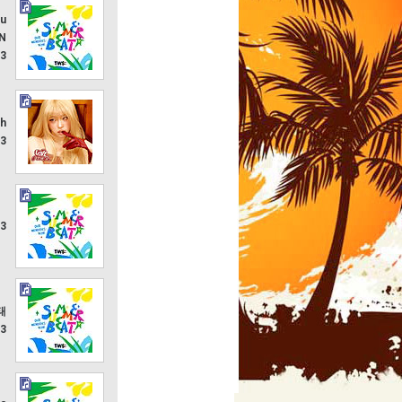
ou
N
3
h
p3
p3
 태
3