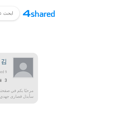
김.
9 منذ أعوام |
ned
3
مرحبًا بكم في صفحتي!
سأبذل قصارى جهدي لج