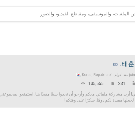
태훈 
Korea, Republic of
joi
135,555
231
 أريد مشاركة ملفاتي معكم وأرجو أن تجدوا شيئًا مفيدًا هنا. استمتعوا بمجموعتي 
علها مفيدة لكم دومًا. شكرًا على وقتكم!