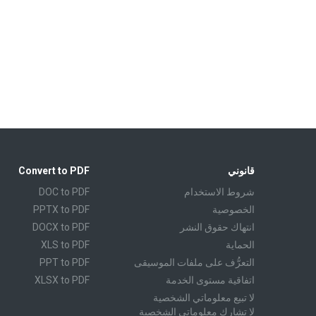
قانوني
Convert to PDF
شروط الاستخدام
DOC to PDF
الخصوصية
PPTX to PDF
انتهاك حقوق النشر
DOCX to PDF
الحماية
XLS to PDF
التعرُّف على ملفات الموسيقى
PPT to PDF
اتفاقية مستوى الخدمة
XLSX to PDF
لا تبيع معلوماتي الشخصية
CBR to PDF
لا تشارك معلوماتي الشخصية
TXT to PDF