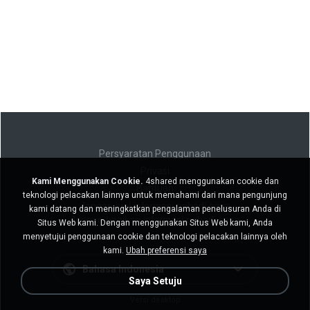
Persyaratan Penggunaan
Privasi
Kami Menggunakan Cookie.
4shared menggunakan cookie dan
Bantuan
teknologi pelacakan lainnya untuk memahami dari mana pengunjung
Jangan jual informasi pribadi saya
kami datang dan meningkatkan pengalaman penelusuran Anda di
Jangan bagikan informasi pribadi saya
Situs Web kami. Dengan menggunakan Situs Web kami, Anda
menyetujui penggunaan cookie dan teknologi pelacakan lainnya oleh
kami.
Ubah preferensi saya
Bahasa Indonesia
Saya Setuju
Versi desktop