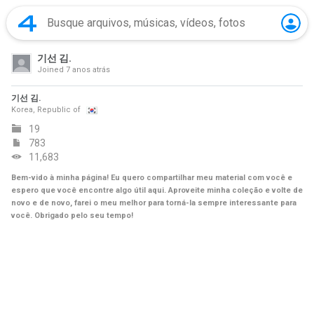
기선 김.
Joined
7 anos atrás
기선 김.
Korea, Republic of
19
783
11,683
Bem-vido à minha página! Eu quero compartilhar meu material com você e
espero que você encontre algo útil aqui. Aproveite minha coleção e volte de
novo e de novo, farei o meu melhor para torná-la sempre interessante para
você. Obrigado pelo seu tempo!