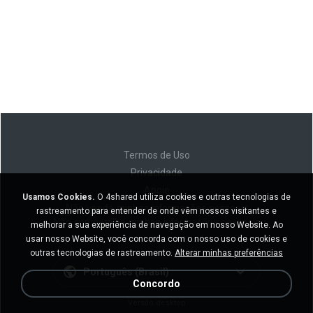
Termos de Uso
Privacidade
Apoio
Usamos Cookies.
O 4shared utiliza cookies e outras tecnologias de
Não venda minhas informações pessoais
rastreamento para entender de onde vêm nossos visitantes e
Não compartilhe minhas informações pessoais
melhorar a sua experiência de navegação em nosso Website. Ao
usar nosso Website, você concorda com o nosso uso de cookies e
outras tecnologias de rastreamento.
Alterar minhas preferências
Português (Brasil)
Concordo
Versão desktop