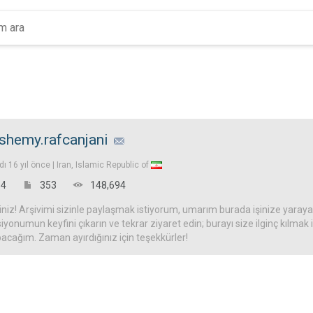
shemy.rafcanjani
ldı
16 yıl önce |
Iran, Islamic Republic of
4
353
148,694
iz! Arşivimi sizinle paylaşmak istiyorum, umarım burada işinize yarayac
iyonumun keyfini çıkarın ve tekrar ziyaret edin; burayı size ilginç kılmak
acağım. Zaman ayırdığınız için teşekkürler!