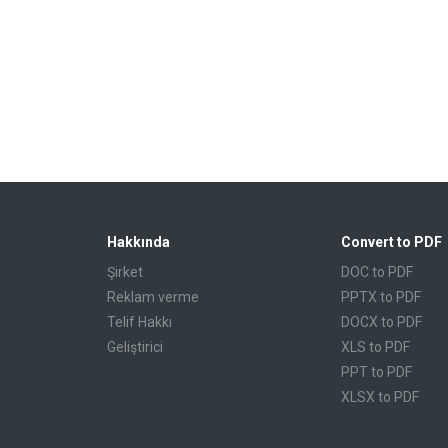
Hakkında
Convert to PDF
Şirket
DOC to PDF
Reklam verme
PPTX to PDF
Telif Hakkı
DOCX to PDF
Geliştirici
XLS to PDF
PPT to PDF
XLSX to PDF
CBR to PDF
TXT to PDF