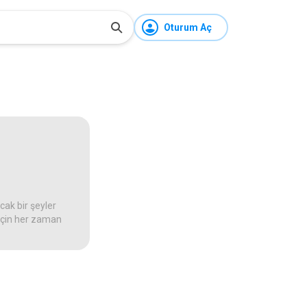
Oturum Aç
ak bir şeyler
 için her zaman