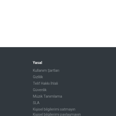
Yasal
Kullanım Şartları
Gizlilik
Telif Hakkı İhlali
Güvenlik
Müzik Tanımlama
SLA
Kişisel bilgilerimi satmayın
Kişisel bilgilerimi paylaşmayın