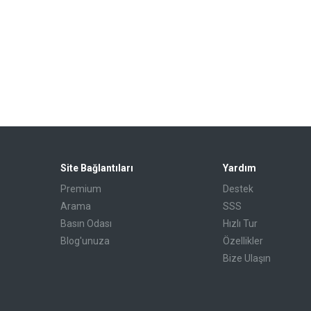
Site Bağlantıları
Yardım
Premium
Destek
Arama
SSS
Basın Odası
Hızlı Tur
Blog'unuza
Özellikler
Bize Ulaşın