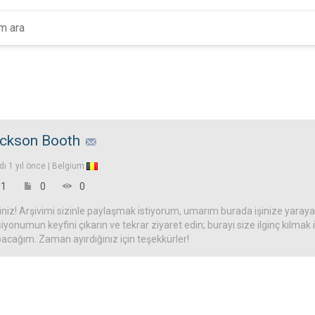
ckson Booth
ldı
1 yıl önce |
Belgium
1
0
0
iz! Arşivimi sizinle paylaşmak istiyorum, umarım burada işinize yarayac
iyonumun keyfini çıkarın ve tekrar ziyaret edin; burayı size ilginç kılmak
acağım. Zaman ayırdığınız için teşekkürler!