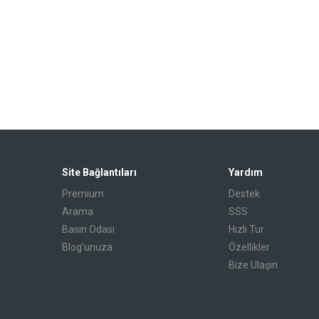
Site Bağlantıları
Yardım
Premium
Destek
Arama
SSS
Basın Odası
Hızlı Tur
Blog'unuza
Özellikler
Bize Ulaşın