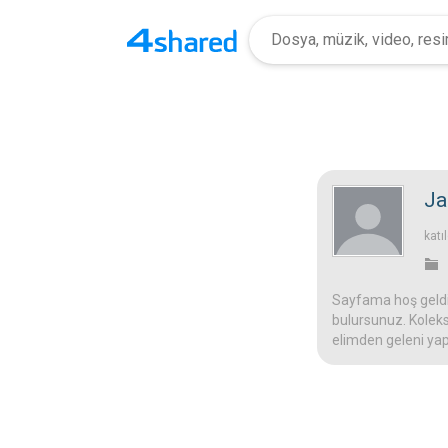
Ja
katı
Sayfama hoş geldin
bulursunuz. Koleks
elimden geleni yap