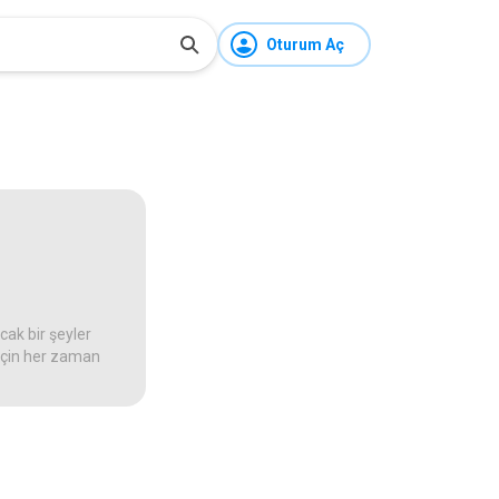
Oturum Aç
ak bir şeyler
 için her zaman