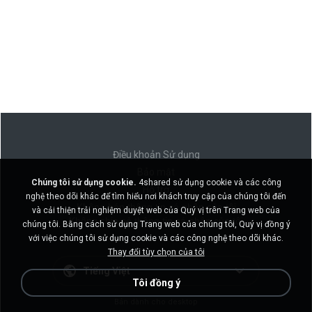
Điều khoản Sử dụng
Bảo mật
Chúng tôi sử dụng cookie.
4shared sử dụng cookie và các công
Hỗ trợ
nghệ theo dõi khác để tìm hiểu nơi khách truy cập của chúng tôi đến
Không bán thông tin cá nhân của tôi
và cải thiện trải nghiệm duyệt web của Quý vị trên Trang web của
Không chia sẻ thông tin cá nhân của tôi
chúng tôi. Bằng cách sử dụng Trang web của chúng tôi, Quý vị đồng ý
với việc chúng tôi sử dụng cookie và các công nghệ theo dõi khác.
Thay đổi tùy chọn của tôi
Tiếng Việt
Tôi đồng ý
Bản dành cho desktop