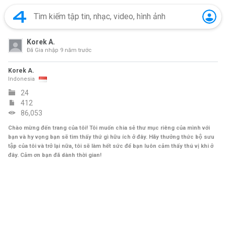
Korek A.
Đã Gia nhập
9 năm trước
Korek A.
Indonesia
24
412
86,053
Chào mừng đến trang của tôi! Tôi muốn chia sẻ thư mục riêng của mình với
bạn và hy vọng bạn sẽ tìm thấy thứ gì hữu ích ở đây. Hãy thưởng thức bộ sưu
tập của tôi và trở lại nữa, tôi sẽ làm hết sức để bạn luôn cảm thấy thú vị khi ở
đây. Cảm ơn bạn đã dành thời gian!