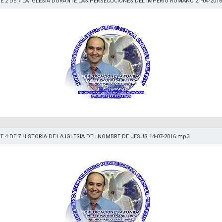
E 2 DE 7 LA IGLESIA DURANTE LAS PERSECUCIONES DEL IMPERIO ROMANO 21-04-201
E 4 DE 7 HISTORIA DE LA IGLESIA DEL NOMBRE DE JESUS 14-07-2016.mp3