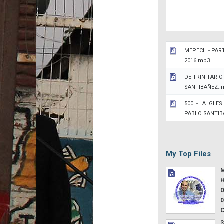
MEPECH - PART
2016.mp3
DE TRINITARIO
SANTIBAÑEZ..
500 .- LA IGLE
PABLO SANTI
My Top Files
M
H
D
0
3