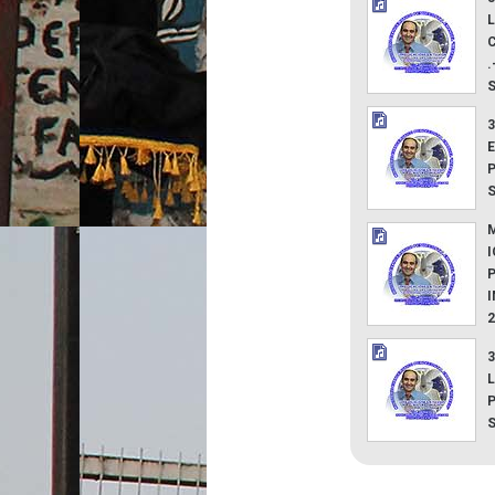
L
.
3
E
M
3
L