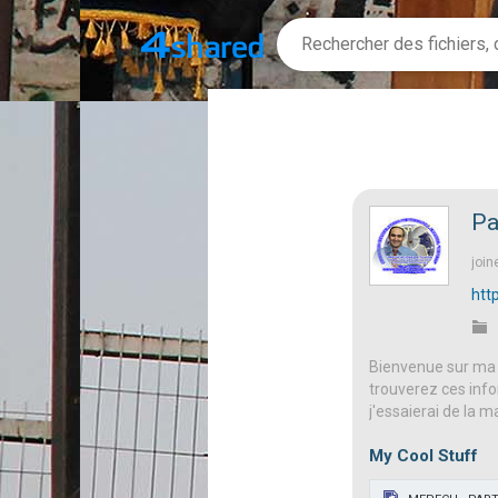
Pa
join
htt
Bienvenue sur ma 
trouverez ces info
j'essaierai de la m
My Cool Stuff