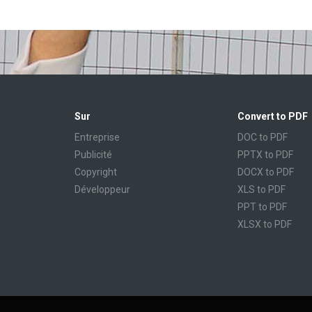
Sur
Convert to PDF
Entreprise
DOC to PDF
Publicité
PPTX to PDF
Copyright
DOCX to PDF
Développeur
XLS to PDF
PPT to PDF
XLSX to PDF
CBR to PDF
TXT to PDF
PPS to PDF
RTF to PDF
CBZ to PDF