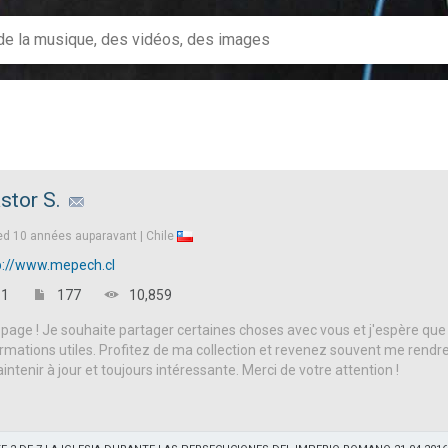
stor S.
ed
10 années auparavant |
Chile
p://www.mepech.cl
1
177
10,859
page ! Je souhaite partager certaines choses avec vous et j'espère que
rmations utiles. Profitez de ma collection et revenez souvent me rendre 
aintenir à jour et toujours intéressante. Merci de votre attention !