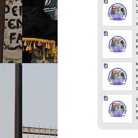
L
.
3
E
M
3
L