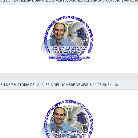
E 2 DE 7 LA IGLESIA DURANTE LAS PERSECUCIONES DEL IMPERIO ROMANO 21-04-201
E 4 DE 7 HISTORIA DE LA IGLESIA DEL NOMBRE DE JESUS 14-07-2016.mp3