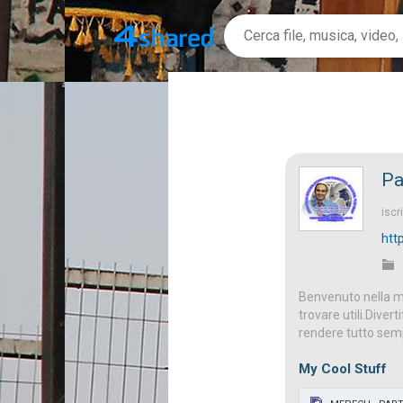
Pa
iscri
htt
Benvenuto nella mi
trovare utili.Diver
rendere tutto semp
My Cool Stuff