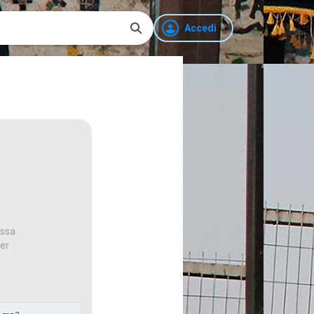
Accedi
ossa
per