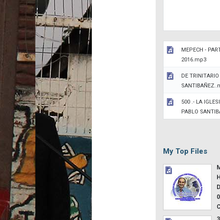
MEPECH - PART
2016.mp3
DE TRINITARIO
SANTIBAÑEZ..
500 .- LA IGLE
PABLO SANTI
My Top Files
M
H
D
0
3