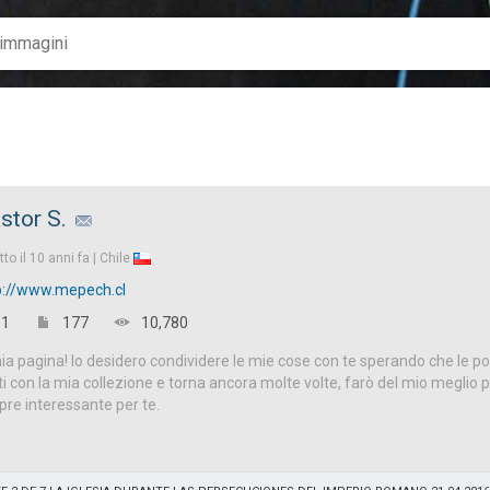
stor S.
tto il
10 anni fa |
Chile
p://www.mepech.cl
1
177
10,780
a pagina! Io desidero condividere le mie cose con te sperando che le p
titi con la mia collezione e torna ancora molte volte, farò del mio meglio 
re interessante per te.