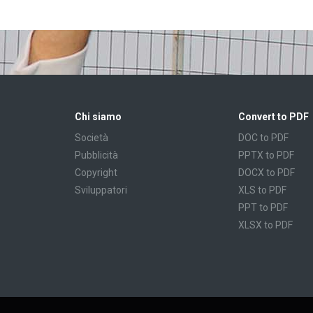
Chi siamo
Convert to PDF
Società
DOC to PDF
Pubblicità
PPTX to PDF
Copyright
DOCX to PDF
Sviluppatori
XLS to PDF
PPT to PDF
XLSX to PDF
CBR to PDF
TXT to PDF
PPS to PDF
RTF to PDF
CBZ to PDF