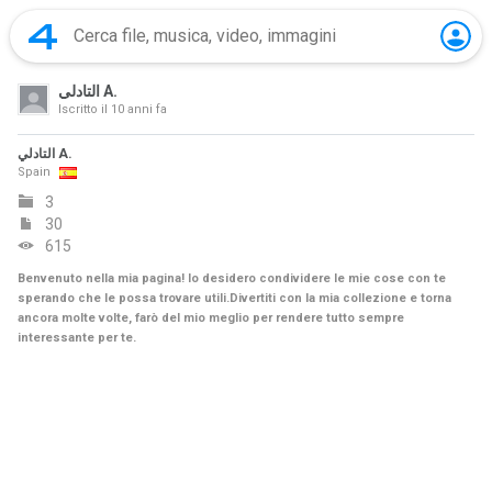
التادلي A.
Iscritto il
10 anni fa
التادلي A.
Spain
3
30
615
Benvenuto nella mia pagina! Io desidero condividere le mie cose con te
sperando che le possa trovare utili.Divertiti con la mia collezione e torna
ancora molte volte, farò del mio meglio per rendere tutto sempre
interessante per te.