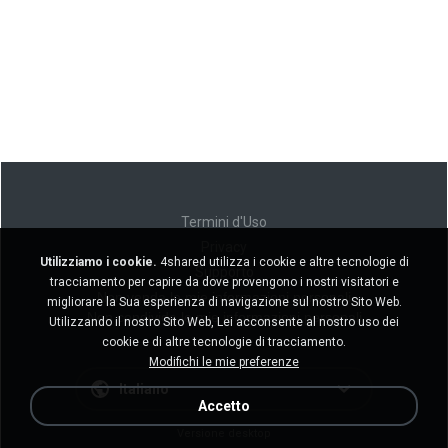
Termini d'Uso
Privacy
Utilizziamo i cookie.
4shared utilizza i cookie e altre tecnologie di
Supporto
tracciamento per capire da dove provengono i nostri visitatori e
Non venda le mie informazioni personali
migliorare la Sua esperienza di navigazione sul nostro Sito Web.
Non condivida le mie informazioni personali
Utilizzando il nostro Sito Web, Lei acconsente al nostro uso dei
cookie e di altre tecnologie di tracciamento.
Modifichi le mie preferenze
Italiano
Accetto
Versione desktop