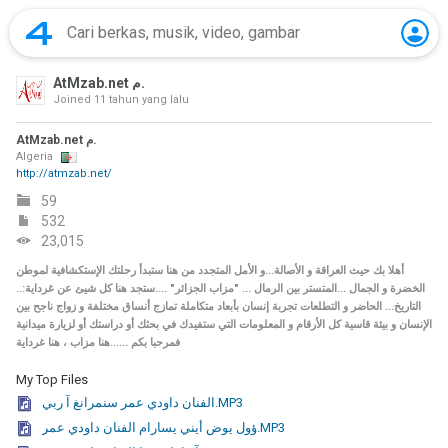
AtMzab.net م.
Joined
11 tahun yang lalu
AtMzab.net م.
Algeria
http://atmzab.net/
59
532
23,015
أهلا بك حيث العراقة و الأصالة...و الأمل المتجدد من هنا ستبدأ رحلتك الإستكشافية لموطن
الخضرة و الجمال ...المتستر بين الرمال ... "مزاب الجزائر" ....ستجد هنا كل شيئ عن غرداية:..
التاريخ... الحاضر و التطلعات تجربة إنسان بأبعاد متكاملة تمازج أنساق مختلفة و زواج ناجح بين
الإنسان و بيئة قاسية كل الأرقام و المعلومات التي ستفيدك في بحثك أو دراستك أو لزيارة ميدانية
فمرحبا بكم ......هنا مزاب ، هنا غرداية
My Top Files
الفنان داودي عمر سنمرانغ آ ربي.MP3
ؤول يوض أيني يسارام الفنان داودي عمر.MP3