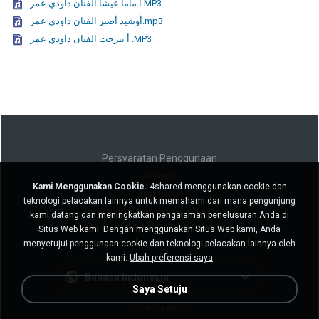
آ ماما عيشا الفنان داودي عمر.MP3
أوشيد أصبر الفنان داودي عمر.mp3
أ تيرجت الفنان داودي عمر .MP3
Persyaratan Penggunaan
Privasi
Kami Menggunakan Cookie.
4shared menggunakan cookie dan
Bantuan
teknologi pelacakan lainnya untuk memahami dari mana pengunjung
Jangan jual informasi pribadi saya
kami datang dan meningkatkan pengalaman penelusuran Anda di
Jangan bagikan informasi pribadi saya
Situs Web kami. Dengan menggunakan Situs Web kami, Anda
menyetujui penggunaan cookie dan teknologi pelacakan lainnya oleh
kami.
Ubah preferensi saya
Bahasa Indonesia
Saya Setuju
Versi desktop