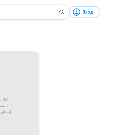
Вход
أهلا 
المتستر
إنسان ب