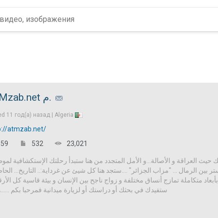
AtMzab.net م.
ed
11 год(а) назад |
Algeria
p://atmzab.net/
59
532
23,021
بك حيث العراقة و الأصالة...و الأمل المتجدد من هنا ستبدأ رحلتك الإستكشافية لم
 بين الرمال ... "مزاب الجزائر" ....ستجد هنا كل شيئ عن غرداية:.. التاريخ... الحاضر
أبعاد متكاملة تمازج أنساق مختلفة و زواج ناجح بين الإنسان و بيئة قاسية كل الأر
ستفيدك في بحثك أو دراستك أو لزيارة ميدانية فمرحبا بكم ......ه