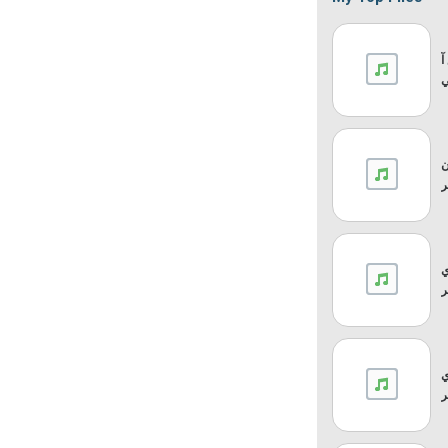
آ
ن
ي
ي