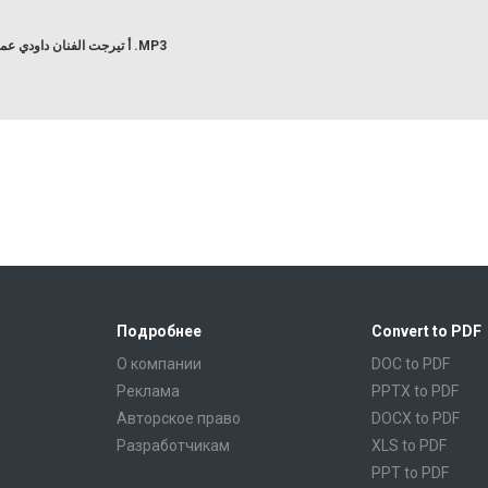
أ تيرجت الفنان داودي عمر .MP3
Подробнее
Convert to PDF
О компании
DOC to PDF
Реклама
PPTX to PDF
Авторское право
DOCX to PDF
Разработчикам
XLS to PDF
PPT to PDF