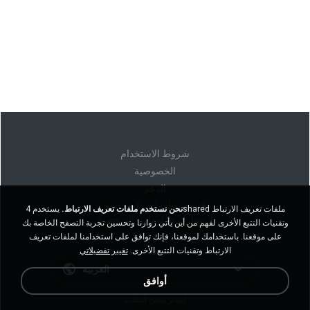
شروط الاستخدام
الخصوصية
الدعم
لا تبيع معلوماتي الشخصية
نحن نستخدم ملفات تعريف الارتباط.
يستخدم 4shared ملفات تعريف الارتباط
لا تشارك معلوماتي الشخصية
وتقنيات التتبع الأخرى لفهم من أين يأتي زوارنا وتحسين تجربة التصفح الخاصة بك
على موقعنا. باستخدامك لموقعنا، فإنك توافق على استخدامنا لملفات تعريف
الارتباط وتقنيات التتبع الأخرى.
تغيير تفضيلاتي
العربية
أوافق
إصدار سطح المكتب