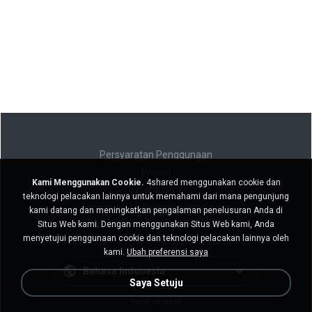
Persyaratan Penggunaan
Privasi
Kami Menggunakan Cookie.
4shared menggunakan cookie dan
Bantuan
teknologi pelacakan lainnya untuk memahami dari mana pengunjung
Jangan jual informasi pribadi saya
kami datang dan meningkatkan pengalaman penelusuran Anda di
Jangan bagikan informasi pribadi saya
Situs Web kami. Dengan menggunakan Situs Web kami, Anda
menyetujui penggunaan cookie dan teknologi pelacakan lainnya oleh
kami.
Ubah preferensi saya
Bahasa Indonesia
Saya Setuju
Versi desktop