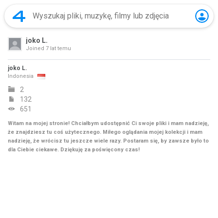
joko L.
Joined
7 lat temu
joko L.
Indonesia
2
132
651
Witam na mojej stronie! Chciałbym udostępnić Ci swoje pliki i mam nadzieję,
że znajdziesz tu coś użytecznego. Miłego oglądania mojej kolekcji i mam
nadzieję, że wrócisz tu jeszcze wiele razy. Postaram się, by zawsze było to
dla Ciebie ciekawe. Dziękuję za poświęcony czas!