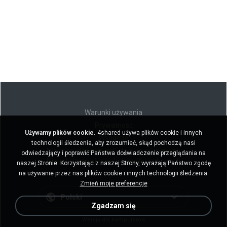
Warunki używania
Prywatność
Używamy plików cookie.
4shared używa plików cookie i innych
Wsparcie
technologii śledzenia, aby zrozumieć, skąd pochodzą nasi
Nie sprzedawaj moich danych osobowych
odwiedzający i poprawić Państwa doświadczenie przeglądania na
Nie udostępniaj moich danych osobowych
naszej Stronie. Korzystając z naszej Strony, wyrażają Państwo zgodę
na używanie przez nas plików cookie i innych technologii śledzenia.
Zmień moje preferencje
Polski
Zgadzam się
Wersja dla komputerów